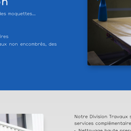
on
 des moquettes…
ires
eaux non encombrés, des
Notre Division Travaux
services complémentaire