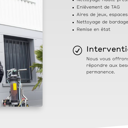
Nettoyage haute pres
Enlèvement de TAG
Aires de jeux, espace
Nettoyage de bardag
Remise en état
R
Intervent
Nous vous offrons 
répondre aux beso
permanence.