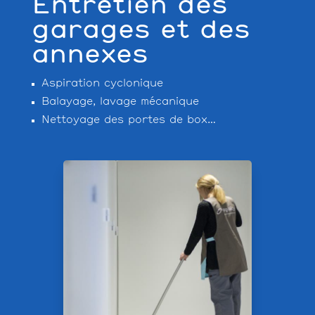
Entretien des
garages et des
annexes
Aspiration cyclonique
Balayage, lavage mécanique
Nettoyage des portes de box…