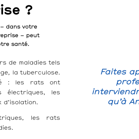
ise ?
 – dans votre
reprise – peut
tre santé.
rs de maladies tels
Faites a
ge, la tuberculose.
profe
é : les rats ont
interviend
 électriques, les
qu’à An
 d’isolation.
triques, les rats
dies.