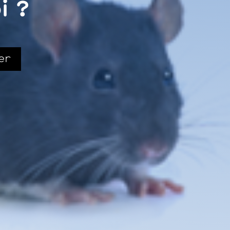
i ?
er