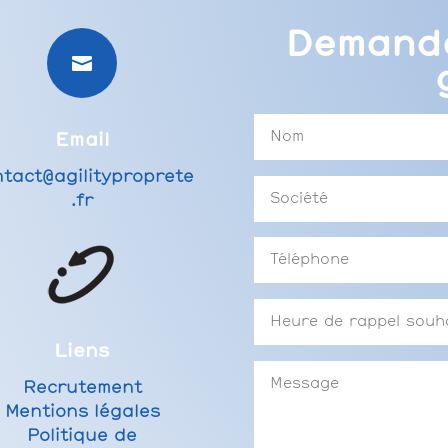
Demande

Email
tact@agilityproprete
.fr
Liens
Recrutement
Mentions légales
Politique de