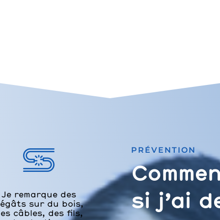
PRÉVENTION
Comment
Je remarque des
si j’ai 
égâts sur du bois,
es câbles, des fils,