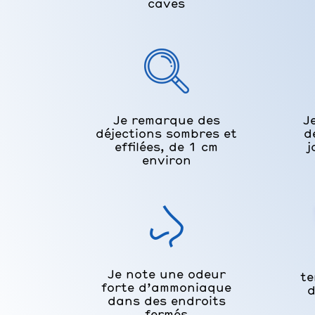
caves
Je remarque des
J
déjections sombres et
d
effilées, de 1 cm
j
environ
Je note une odeur
te
forte d’ammoniaque
d
dans des endroits