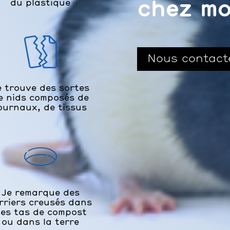
du plastique
chez mo
Nous contact
e trouve des sortes
e nids composés de
ournaux, de tissus
Je remarque des
rriers creusés dans
es tas de compost
ou dans la terre