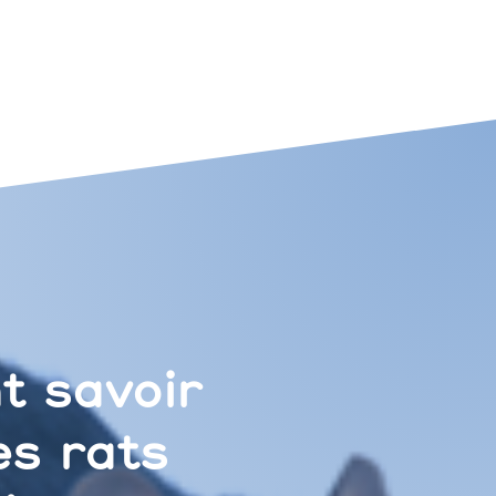
 savoir
des rats