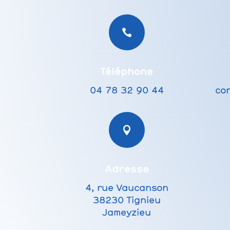

Téléphone
04 78 32 90 44
con

Adresse
4, rue Vaucanson
38230 Tignieu
Jameyzieu