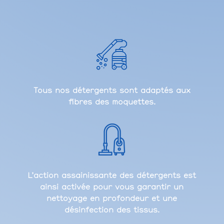
Tous nos détergents sont adaptés aux
fibres des moquettes.
L’action assainissante des détergents est
ainsi activée pour vous garantir un
nettoyage en profondeur et une
désinfection des tissus.