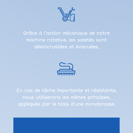
Grâce à l’action mécanique de notre
machine rotative, les saletés sont
désincrustées et évacuées.
En cas de tâche importante et résistante,
nous utiliserons les mêmes principes,
appliqués par le biais d’une monobrosse.