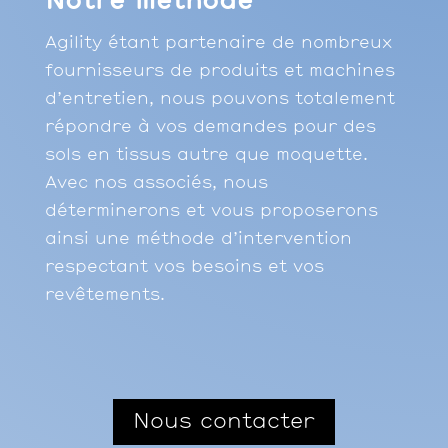
Notre méthode
Agility étant partenaire de nombreux
fournisseurs de produits et machines
d’entretien, nous pouvons totalement
répondre à vos demandes pour des
sols en tissus autre que moquette.
Avec nos associés, nous
déterminerons et vous proposerons
ainsi une méthode d’intervention
respectant vos besoins et vos
revêtements.
Nous contacter