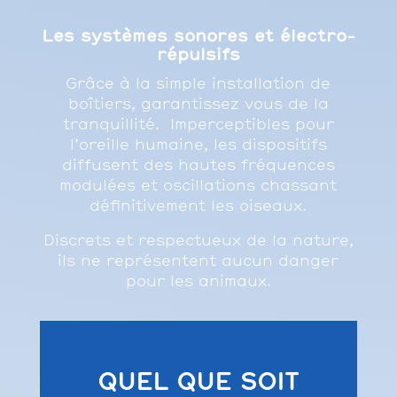
Les systèmes sonores et électro-
répulsifs
Grâce à la simple installation de
boîtiers, garantissez vous de la
tranquillité.
Imperceptibles pour
l’oreille humaine, les dispositifs
diffusent des hautes fréquences
modulées et oscillations chassant
définitivement les oiseaux.
Discrets et respectueux de la nature,
ils ne représentent aucun danger
pour les animaux.
QUEL QUE SOIT