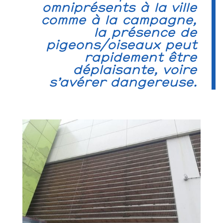
omniprésents à la ville
comme à la campagne,
la présence de
pigeons/oiseaux peut
rapidement être
déplaisante, voire
s’avérer dangereuse.