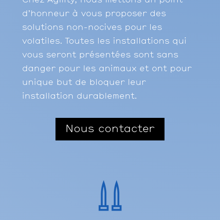
d’honneur à vous proposer des
solutions non-nocives pour les
volatiles. Toutes les installations qui
vous seront présentées sont sans
danger pour les animaux et ont pour
unique but de bloquer leur
installation durablement.
Nous contacter