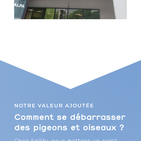
NOTRE VALEUR AJOUTÉE
Comment se débarrasser
des pigeons et oiseaux ?
Chez Agility, nous mettons un point